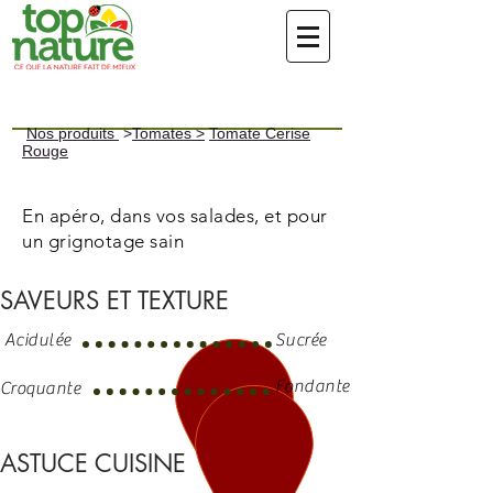
Nos produits
>
Tomates >
Tomate Cerise
Rouge
En apéro, dans vos salades, et pour
un grignotage sain
SAVEURS ET TEXTURE
Acidulée
Sucrée
Fondante
Croquante
ASTUCE CUISINE